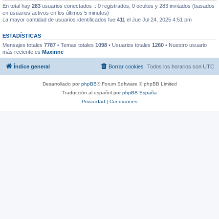
En total hay
283
usuarios conectados :: 0 registrados, 0 ocultos y 283 invitados (basados
en usuarios activos en los últimos 5 minutos)
La mayor cantidad de usuarios identificados fue
411
el Jue Jul 24, 2025 4:51 pm
ESTADÍSTICAS
Mensajes totales
7787
• Temas totales
1098
• Usuarios totales
1260
• Nuestro usuario
más reciente es
Maxinne
Índice general
Borrar cookies
Todos los horarios son
UTC
Desarrollado por
phpBB
® Forum Software © phpBB Limited
Traducción al español por
phpBB España
Privacidad
|
Condiciones