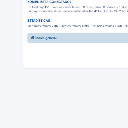
¿QUIÉN ESTÁ CONECTADO?
En total hay
151
usuarios conectados :: 0 registrados, 0 ocultos y 151 in
La mayor cantidad de usuarios identificados fue
411
el Jue Jul 24, 2025 
ESTADÍSTICAS
Mensajes totales
7787
• Temas totales
1098
• Usuarios totales
1260
• Nu
Índice general