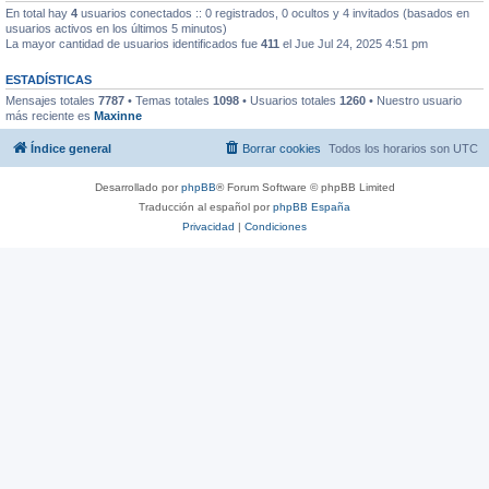
En total hay
4
usuarios conectados :: 0 registrados, 0 ocultos y 4 invitados (basados en
usuarios activos en los últimos 5 minutos)
La mayor cantidad de usuarios identificados fue
411
el Jue Jul 24, 2025 4:51 pm
ESTADÍSTICAS
Mensajes totales
7787
• Temas totales
1098
• Usuarios totales
1260
• Nuestro usuario
más reciente es
Maxinne
Índice general
Borrar cookies
Todos los horarios son
UTC
Desarrollado por
phpBB
® Forum Software © phpBB Limited
Traducción al español por
phpBB España
Privacidad
|
Condiciones