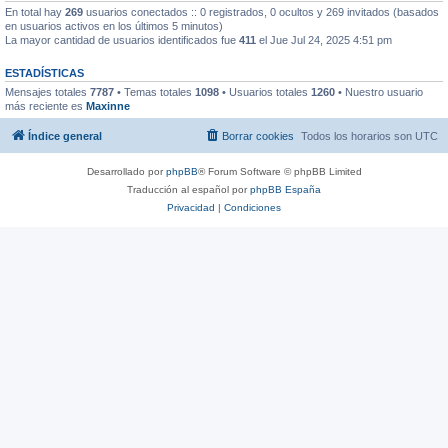
En total hay
269
usuarios conectados :: 0 registrados, 0 ocultos y 269 invitados (basados
en usuarios activos en los últimos 5 minutos)
La mayor cantidad de usuarios identificados fue
411
el Jue Jul 24, 2025 4:51 pm
ESTADÍSTICAS
Mensajes totales
7787
• Temas totales
1098
• Usuarios totales
1260
• Nuestro usuario
más reciente es
Maxinne
Índice general
Borrar cookies
Todos los horarios son
UTC
Desarrollado por
phpBB
® Forum Software © phpBB Limited
Traducción al español por
phpBB España
Privacidad
|
Condiciones