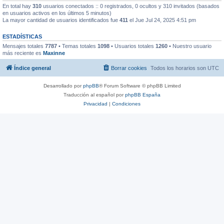
En total hay
310
usuarios conectados :: 0 registrados, 0 ocultos y 310 invitados (basados
en usuarios activos en los últimos 5 minutos)
La mayor cantidad de usuarios identificados fue
411
el Jue Jul 24, 2025 4:51 pm
ESTADÍSTICAS
Mensajes totales
7787
• Temas totales
1098
• Usuarios totales
1260
• Nuestro usuario
más reciente es
Maxinne
Índice general
Borrar cookies
Todos los horarios son
UTC
Desarrollado por
phpBB
® Forum Software © phpBB Limited
Traducción al español por
phpBB España
Privacidad
|
Condiciones