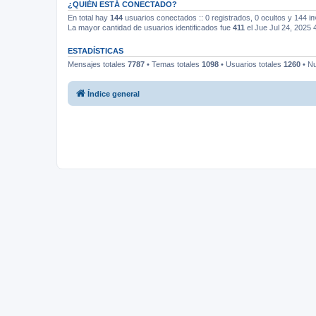
¿QUIÉN ESTÁ CONECTADO?
En total hay
144
usuarios conectados :: 0 registrados, 0 ocultos y 144 in
La mayor cantidad de usuarios identificados fue
411
el Jue Jul 24, 2025 
ESTADÍSTICAS
Mensajes totales
7787
• Temas totales
1098
• Usuarios totales
1260
• Nu
Índice general