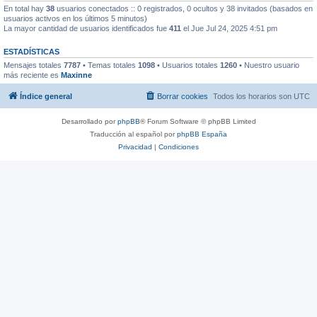
En total hay
38
usuarios conectados :: 0 registrados, 0 ocultos y 38 invitados (basados en
usuarios activos en los últimos 5 minutos)
La mayor cantidad de usuarios identificados fue
411
el Jue Jul 24, 2025 4:51 pm
ESTADÍSTICAS
Mensajes totales
7787
• Temas totales
1098
• Usuarios totales
1260
• Nuestro usuario
más reciente es
Maxinne
Índice general
Borrar cookies
Todos los horarios son
UTC
Desarrollado por
phpBB
® Forum Software © phpBB Limited
Traducción al español por
phpBB España
Privacidad
|
Condiciones