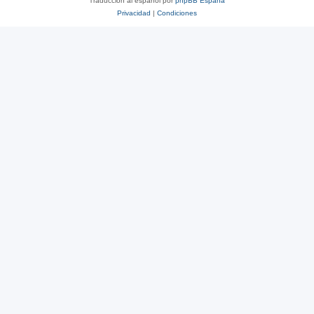
Traducción al español por
phpBB España
Privacidad
|
Condiciones