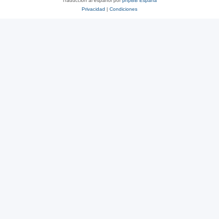
Traducción al español por
phpBB España
Privacidad
|
Condiciones