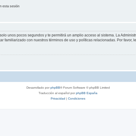
n esta sesión
á solo unos pocos segundos y te permitirá un amplio acceso al sistema. La Adminis
tar familiarizado con nuestros términos de uso y políticas relacionadas. Por favor, l
Desarrollado por
phpBB
® Forum Software © phpBB Limited
Traducción al español por
phpBB España
Privacidad
|
Condiciones