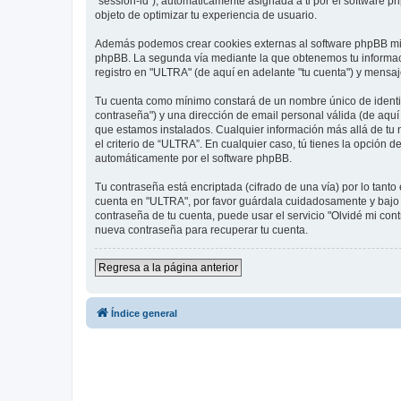
"session-id"), automáticamente asignada a ti por el software 
objeto de optimizar tu experiencia de usuario.
Además podemos crear cookies externas al software phpBB mie
phpBB. La segunda vía mediante la que obtenemos tu informació
registro en "ULTRA" (de aquí en adelante "tu cuenta") y mensaje
Tu cuenta como mínimo constará de un nombre único de identifi
contraseña") y una dirección de email personal válida (de aquí 
que estamos instalados. Cualquier información más allá de tu n
el criterio de “ULTRA”. En cualquier caso, tú tienes la opción
automáticamente por el software phpBB.
Tu contraseña está encriptada (cifrado de una vía) por lo tan
cuenta en "ULTRA", por favor guárdala cuidadosamente y bajo n
contraseña de tu cuenta, puede usar el servicio "Olvidé mi con
nueva contraseña para recuperar tu cuenta.
Regresa a la página anterior
Índice general