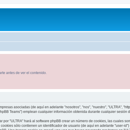
rte antes de ver el contenido.
presas asociadas (de aquí en adelante "nosotros", "nos", "nuestro", "ULTRA", "http:
hpBB Teams") emplean cualquier información obtenida durante cualquier sesión de u
ar por "ULTRA" hará al software phpBB crear un número de cookies, las cuales so
ookies sólo contienen un identificador de usuario (de aquí en adelante "user-id")