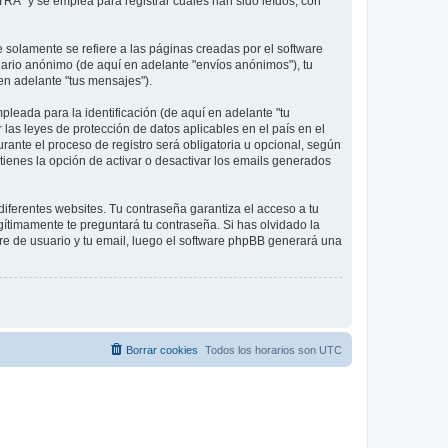
RA" y se emplea para registrar cuales han sido leídos, con
olamente se refiere a las páginas creadas por el software
ario anónimo (de aquí en adelante "envíos anónimos"), tu
 en adelante "tus mensajes").
leada para la identificación (de aquí en adelante "tu
 las leyes de protección de datos aplicables en el país en el
rante el proceso de registro será obligatoria u opcional, según
tienes la opción de activar o desactivar los emails generados
iferentes websites. Tu contraseña garantiza el acceso a tu
ítimamente te preguntará tu contraseña. Si has olvidado la
bre de usuario y tu email, luego el software phpBB generará una
Borrar cookies
Todos los horarios son
UTC