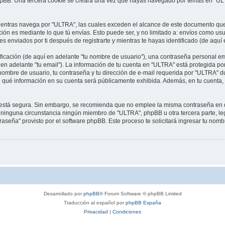
phpBB. Una tercera cookie se creará una vez que hayas navegado por temas en "ULT
ntras navega por "ULTRA", las cuales exceden el alcance de este documento que s
n es mediante lo que tú envías. Esto puede ser, y no limitado a: envíos como usu
s enviados por ti después de registrarte y mientras te hayas identificado (de aquí
cación (de aquí en adelante "tu nombre de usuario"), una contraseña personal emp
en adelante "tu email"). La información de tu cuenta en "ULTRA" está protegida por
ombre de usuario, tu contraseña y tu dirección de e-mail requerida por "ULTRA" du
 de qué información en su cuenta será públicamente exhibida. Además, en tu cuenta, 
to está segura. Sin embargo, se recomienda que no emplee la misma contraseña en d
inguna circunstancia ningún miembro de "ULTRA", phpBB u otra tercera parte, leg
traseña" provisto por el software phpBB. Este proceso te solicitará ingresar tu nom
Desarrollado por
phpBB
® Forum Software © phpBB Limited
Traducción al español por
phpBB España
Privacidad
|
Condiciones