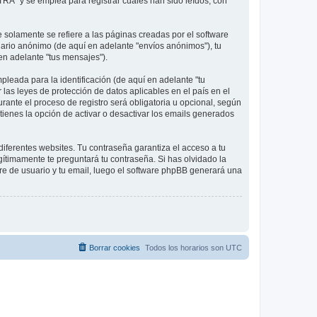
RA" y se emplea para registrar cuales han sido leídos, con
olamente se refiere a las páginas creadas por el software
ario anónimo (de aquí en adelante "envíos anónimos"), tu
 en adelante "tus mensajes").
leada para la identificación (de aquí en adelante "tu
 las leyes de protección de datos aplicables en el país en el
rante el proceso de registro será obligatoria u opcional, según
tienes la opción de activar o desactivar los emails generados
iferentes websites. Tu contraseña garantiza el acceso a tu
ítimamente te preguntará tu contraseña. Si has olvidado la
bre de usuario y tu email, luego el software phpBB generará una
Borrar cookies
Todos los horarios son
UTC