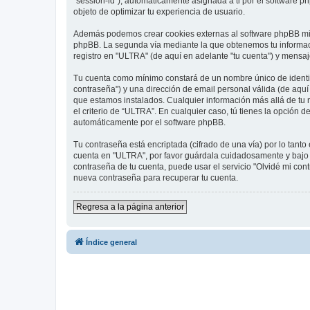
"session-id"), automáticamente asignada a ti por el software 
objeto de optimizar tu experiencia de usuario.
Además podemos crear cookies externas al software phpBB mie
phpBB. La segunda vía mediante la que obtenemos tu informació
registro en "ULTRA" (de aquí en adelante "tu cuenta") y mensaje
Tu cuenta como mínimo constará de un nombre único de identifi
contraseña") y una dirección de email personal válida (de aquí 
que estamos instalados. Cualquier información más allá de tu n
el criterio de “ULTRA”. En cualquier caso, tú tienes la opción
automáticamente por el software phpBB.
Tu contraseña está encriptada (cifrado de una vía) por lo tan
cuenta en "ULTRA", por favor guárdala cuidadosamente y bajo n
contraseña de tu cuenta, puede usar el servicio "Olvidé mi con
nueva contraseña para recuperar tu cuenta.
Regresa a la página anterior
Índice general