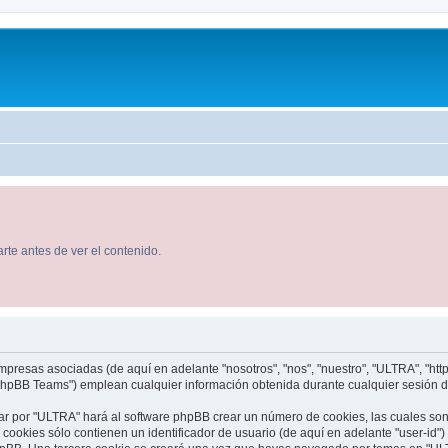
rte antes de ver el contenido.
presas asociadas (de aquí en adelante "nosotros", "nos", "nuestro", "ULTRA", "http:
hpBB Teams") emplean cualquier información obtenida durante cualquier sesión de u
ar por "ULTRA" hará al software phpBB crear un número de cookies, las cuales so
ookies sólo contienen un identificador de usuario (de aquí en adelante "user-id")