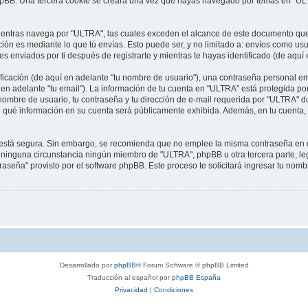
phpBB. Una tercera cookie se creará una vez que hayas navegado por temas en "ULT
ntras navega por "ULTRA", las cuales exceden el alcance de este documento que s
n es mediante lo que tú envías. Esto puede ser, y no limitado a: envíos como usu
s enviados por ti después de registrarte y mientras te hayas identificado (de aquí
cación (de aquí en adelante "tu nombre de usuario"), una contraseña personal emp
en adelante "tu email"). La información de tu cuenta en "ULTRA" está protegida por
ombre de usuario, tu contraseña y tu dirección de e-mail requerida por "ULTRA" du
 de qué información en su cuenta será públicamente exhibida. Además, en tu cuenta, 
to está segura. Sin embargo, se recomienda que no emplee la misma contraseña en d
inguna circunstancia ningún miembro de "ULTRA", phpBB u otra tercera parte, leg
traseña" provisto por el software phpBB. Este proceso te solicitará ingresar tu nom
Desarrollado por
phpBB
® Forum Software © phpBB Limited
Traducción al español por
phpBB España
Privacidad
|
Condiciones