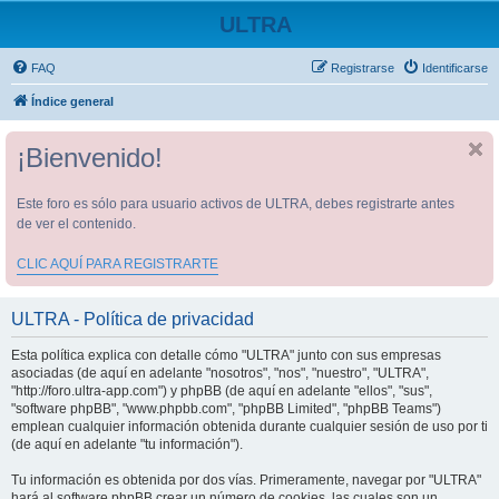
ULTRA
FAQ
Registrarse
Identificarse
Índice general
¡Bienvenido!
Este foro es sólo para usuario activos de ULTRA, debes registrarte antes
de ver el contenido.
CLIC AQUÍ PARA REGISTRARTE
ULTRA - Política de privacidad
Esta política explica con detalle cómo "ULTRA" junto con sus empresas
asociadas (de aquí en adelante "nosotros", "nos", "nuestro", "ULTRA",
"http://foro.ultra-app.com") y phpBB (de aquí en adelante "ellos", "sus",
"software phpBB", "www.phpbb.com", "phpBB Limited", "phpBB Teams")
emplean cualquier información obtenida durante cualquier sesión de uso por ti
(de aquí en adelante "tu información").
Tu información es obtenida por dos vías. Primeramente, navegar por "ULTRA"
hará al software phpBB crear un número de cookies, las cuales son un