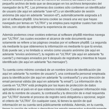
pequeño archivo de texto que se descargan en los archivos temporales del
navegador de tu PC. Las primeras dos cookies sólo contienen un identificador
de usuario (de aquí en adelante "user-id") y un identificador de sesión
anónima (de aquí en adelante "session-id"), automáticamente asignada a ti
por el software phpBB. Una tercera cookie se creará una vez que hayas
navegado por temas en "ULTRA" y se emplea para registrar cuales han sido
leídos, con objeto de optimizar tu experiencia de usuario.
Además podemos crear cookies externas al software phpBB mientras navega
por "ULTRA", las cuales exceden el alcance de este documento que
solamente se refiere a las páginas creadas por el software phpBB. La segunda
vía mediante la que obtenemos tu información es mediante lo que tú envías.
Esto puede ser, y no limitado a: envíos como usuario anónimo (de aquí en
adelante "envíos anónimos"), tu registro en "ULTRA" (de aquí en adelante "tu
cuenta") y mensajes enviados por ti después de registrarte y mientras te hayas
identificado (de aquí en adelante "tus mensajes").
Tu cuenta como mínimo constará de un nombre único de identificación (de
aquí en adelante "tu nombre de usuario"), una contraseña personal empleada
para la identificación (de aquí en adelante "tu contraseña") y una dirección de
email personal válida (de aquí en adelante "tu email"). La información de tu
cuenta en "ULTRA" está protegida por las leyes de protección de datos
aplicables en el país en el que estamos instalados. Cualquier información más
allá de tu nombre de usuario, tu contraseña y tu dirección de e-mail requerida
por "ULTRA" durante el proceso de registro será obligatoria u opcional, según
el criterio de “ULTRA”. En cualquier caso, tú tienes la opción de qué
información en su cuenta será públicamente exhibida. Además, en tu cuenta,
tienes la opción de activar o desactivar los emails generados automáticamente