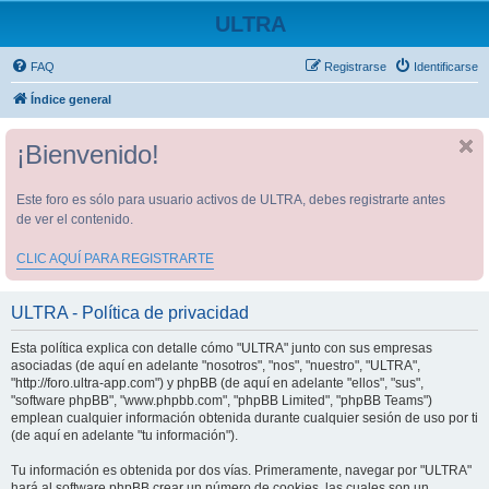
ULTRA
FAQ
Registrarse
Identificarse
Índice general
¡Bienvenido!
Este foro es sólo para usuario activos de ULTRA, debes registrarte antes
de ver el contenido.
CLIC AQUÍ PARA REGISTRARTE
ULTRA - Política de privacidad
Esta política explica con detalle cómo "ULTRA" junto con sus empresas
asociadas (de aquí en adelante "nosotros", "nos", "nuestro", "ULTRA",
"http://foro.ultra-app.com") y phpBB (de aquí en adelante "ellos", "sus",
"software phpBB", "www.phpbb.com", "phpBB Limited", "phpBB Teams")
emplean cualquier información obtenida durante cualquier sesión de uso por ti
(de aquí en adelante "tu información").
Tu información es obtenida por dos vías. Primeramente, navegar por "ULTRA"
hará al software phpBB crear un número de cookies, las cuales son un