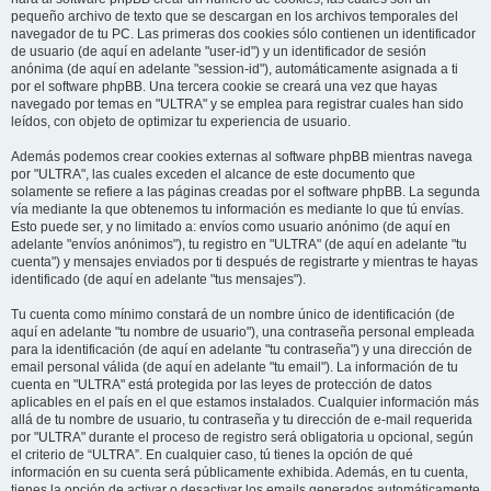
pequeño archivo de texto que se descargan en los archivos temporales del
navegador de tu PC. Las primeras dos cookies sólo contienen un identificador
de usuario (de aquí en adelante "user-id") y un identificador de sesión
anónima (de aquí en adelante "session-id"), automáticamente asignada a ti
por el software phpBB. Una tercera cookie se creará una vez que hayas
navegado por temas en "ULTRA" y se emplea para registrar cuales han sido
leídos, con objeto de optimizar tu experiencia de usuario.
Además podemos crear cookies externas al software phpBB mientras navega
por "ULTRA", las cuales exceden el alcance de este documento que
solamente se refiere a las páginas creadas por el software phpBB. La segunda
vía mediante la que obtenemos tu información es mediante lo que tú envías.
Esto puede ser, y no limitado a: envíos como usuario anónimo (de aquí en
adelante "envíos anónimos"), tu registro en "ULTRA" (de aquí en adelante "tu
cuenta") y mensajes enviados por ti después de registrarte y mientras te hayas
identificado (de aquí en adelante "tus mensajes").
Tu cuenta como mínimo constará de un nombre único de identificación (de
aquí en adelante "tu nombre de usuario"), una contraseña personal empleada
para la identificación (de aquí en adelante "tu contraseña") y una dirección de
email personal válida (de aquí en adelante "tu email"). La información de tu
cuenta en "ULTRA" está protegida por las leyes de protección de datos
aplicables en el país en el que estamos instalados. Cualquier información más
allá de tu nombre de usuario, tu contraseña y tu dirección de e-mail requerida
por "ULTRA" durante el proceso de registro será obligatoria u opcional, según
el criterio de “ULTRA”. En cualquier caso, tú tienes la opción de qué
información en su cuenta será públicamente exhibida. Además, en tu cuenta,
tienes la opción de activar o desactivar los emails generados automáticamente