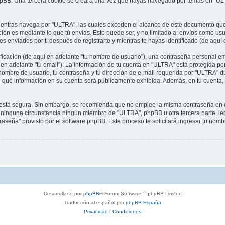
phpBB. Una tercera cookie se creará una vez que hayas navegado por temas en "ULT
ntras navega por "ULTRA", las cuales exceden el alcance de este documento que s
n es mediante lo que tú envías. Esto puede ser, y no limitado a: envíos como usu
s enviados por ti después de registrarte y mientras te hayas identificado (de aquí
cación (de aquí en adelante "tu nombre de usuario"), una contraseña personal emp
en adelante "tu email"). La información de tu cuenta en "ULTRA" está protegida por
ombre de usuario, tu contraseña y tu dirección de e-mail requerida por "ULTRA" du
 de qué información en su cuenta será públicamente exhibida. Además, en tu cuenta, 
to está segura. Sin embargo, se recomienda que no emplee la misma contraseña en d
inguna circunstancia ningún miembro de "ULTRA", phpBB u otra tercera parte, leg
traseña" provisto por el software phpBB. Este proceso te solicitará ingresar tu nom
Desarrollado por
phpBB
® Forum Software © phpBB Limited
Traducción al español por
phpBB España
Privacidad
|
Condiciones