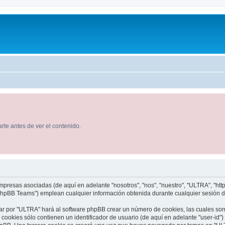
rte antes de ver el contenido.
presas asociadas (de aquí en adelante "nosotros", "nos", "nuestro", "ULTRA", "http:
hpBB Teams") emplean cualquier información obtenida durante cualquier sesión de u
ar por "ULTRA" hará al software phpBB crear un número de cookies, las cuales so
ookies sólo contienen un identificador de usuario (de aquí en adelante "user-id")