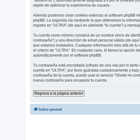
"session-id"), automáticamente asignada a ti por el software 
objeto de optimizar tu experiencia de usuario.
Además podemos crear cookies externas al software phpBB mie
phpBB. La segunda vía mediante la que obtenemos tu informació
registro en "ULTRA" (de aquí en adelante "tu cuenta") y mensaje
Tu cuenta como mínimo constará de un nombre único de identifi
contraseña") y una dirección de email personal válida (de aquí 
que estamos instalados. Cualquier información más allá de tu n
el criterio de “ULTRA”. En cualquier caso, tú tienes la opción
automáticamente por el software phpBB.
Tu contraseña está encriptada (cifrado de una vía) por lo tan
cuenta en "ULTRA", por favor guárdala cuidadosamente y bajo n
contraseña de tu cuenta, puede usar el servicio "Olvidé mi con
nueva contraseña para recuperar tu cuenta.
Regresa a la página anterior
Índice general