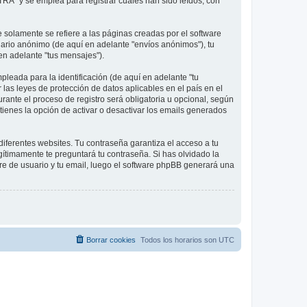
RA" y se emplea para registrar cuales han sido leídos, con
olamente se refiere a las páginas creadas por el software
ario anónimo (de aquí en adelante "envíos anónimos"), tu
 en adelante "tus mensajes").
leada para la identificación (de aquí en adelante "tu
 las leyes de protección de datos aplicables en el país en el
rante el proceso de registro será obligatoria u opcional, según
tienes la opción de activar o desactivar los emails generados
iferentes websites. Tu contraseña garantiza el acceso a tu
ítimamente te preguntará tu contraseña. Si has olvidado la
bre de usuario y tu email, luego el software phpBB generará una
Borrar cookies
Todos los horarios son
UTC