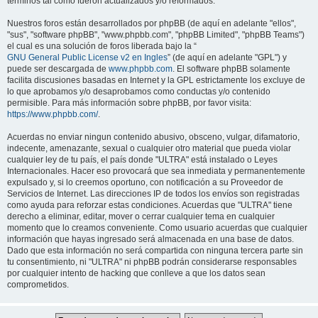
términos tal como fueron actualizados y/o reformados.
Nuestros foros están desarrollados por phpBB (de aquí en adelante "ellos",
"sus", "software phpBB", "www.phpbb.com", "phpBB Limited", "phpBB Teams")
el cual es una solución de foros liberada bajo la “
GNU General Public License v2 en Ingles
” (de aquí en adelante "GPL") y
puede ser descargada de
www.phpbb.com
. El software phpBB solamente
facilita discusiones basadas en Internet y la GPL estrictamente los excluye de
lo que aprobamos y/o desaprobamos como conductas y/o contenido
permisible. Para más información sobre phpBB, por favor visita:
https://www.phpbb.com/
.
Acuerdas no enviar ningun contenido abusivo, obsceno, vulgar, difamatorio,
indecente, amenazante, sexual o cualquier otro material que pueda violar
cualquier ley de tu país, el país donde "ULTRA" está instalado o Leyes
Internacionales. Hacer eso provocará que sea inmediata y permanentemente
expulsado y, si lo creemos oportuno, con notificación a su Proveedor de
Servicios de Internet. Las direcciones IP de todos los envíos son registradas
como ayuda para reforzar estas condiciones. Acuerdas que "ULTRA" tiene
derecho a eliminar, editar, mover o cerrar cualquier tema en cualquier
momento que lo creamos conveniente. Como usuario acuerdas que cualquier
información que hayas ingresado será almacenada en una base de datos.
Dado que esta información no será compartida con ninguna tercera parte sin
tu consentimiento, ni "ULTRA" ni phpBB podrán considerarse responsables
por cualquier intento de hacking que conlleve a que los datos sean
comprometidos.