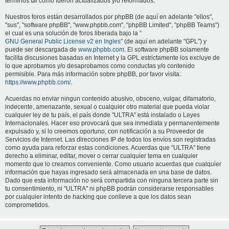
términos tal como fueron actualizados y/o reformados.
Nuestros foros están desarrollados por phpBB (de aquí en adelante "ellos",
"sus", "software phpBB", "www.phpbb.com", "phpBB Limited", "phpBB Teams")
el cual es una solución de foros liberada bajo la “
GNU General Public License v2 en Ingles
” (de aquí en adelante "GPL") y
puede ser descargada de
www.phpbb.com
. El software phpBB solamente
facilita discusiones basadas en Internet y la GPL estrictamente los excluye de
lo que aprobamos y/o desaprobamos como conductas y/o contenido
permisible. Para más información sobre phpBB, por favor visita:
https://www.phpbb.com/
.
Acuerdas no enviar ningun contenido abusivo, obsceno, vulgar, difamatorio,
indecente, amenazante, sexual o cualquier otro material que pueda violar
cualquier ley de tu país, el país donde "ULTRA" está instalado o Leyes
Internacionales. Hacer eso provocará que sea inmediata y permanentemente
expulsado y, si lo creemos oportuno, con notificación a su Proveedor de
Servicios de Internet. Las direcciones IP de todos los envíos son registradas
como ayuda para reforzar estas condiciones. Acuerdas que "ULTRA" tiene
derecho a eliminar, editar, mover o cerrar cualquier tema en cualquier
momento que lo creamos conveniente. Como usuario acuerdas que cualquier
información que hayas ingresado será almacenada en una base de datos.
Dado que esta información no será compartida con ninguna tercera parte sin
tu consentimiento, ni "ULTRA" ni phpBB podrán considerarse responsables
por cualquier intento de hacking que conlleve a que los datos sean
comprometidos.