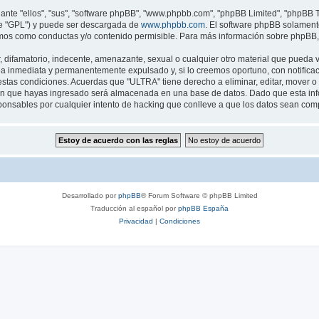
nte "ellos", "sus", "software phpBB", "www.phpbb.com", "phpBB Limited", "phpBB Te
te "GPL") y puede ser descargada de
www.phpbb.com
. El software phpBB solamente
os como conductas y/o contenido permisible. Para más información sobre phpBB, p
difamatorio, indecente, amenazante, sexual o cualquier otro material que pueda vi
a inmediata y permanentemente expulsado y, si lo creemos oportuno, con notificaci
estas condiciones. Acuerdas que "ULTRA" tiene derecho a eliminar, editar, mover 
n que hayas ingresado será almacenada en una base de datos. Dado que esta infor
onsables por cualquier intento de hacking que conlleve a que los datos sean com
Desarrollado por
phpBB
® Forum Software © phpBB Limited
Traducción al español por
phpBB España
Privacidad
|
Condiciones