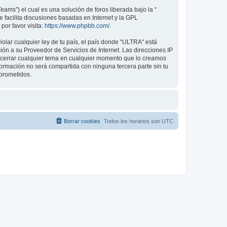
ams") el cual es una solución de foros liberada bajo la “
 facilita discusiones basadas en Internet y la GPL
or favor visita:
https://www.phpbb.com/
.
olar cualquier ley de tu país, el país donde "ULTRA" está
ón a su Proveedor de Servicios de Internet. Las direcciones IP
o cerrar cualquier tema en cualquier momento que lo creamos
mación no será compartida con ninguna tercera parte sin tu
prometidos.
Borrar cookies
Todos los horarios son
UTC