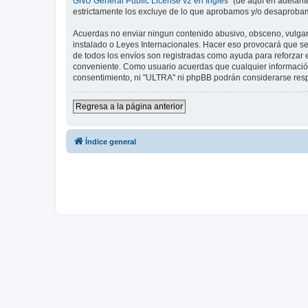
GNU General Public License v2 en Ingles
” (de aquí en adelan
estrictamente los excluye de lo que aprobamos y/o desaprobam
Acuerdas no enviar ningun contenido abusivo, obsceno, vulgar, 
instalado o Leyes Internacionales. Hacer eso provocará que se
de todos los envíos son registradas como ayuda para reforzar 
conveniente. Como usuario acuerdas que cualquier informació
consentimiento, ni "ULTRA" ni phpBB podrán considerarse resp
Regresa a la página anterior
Índice general