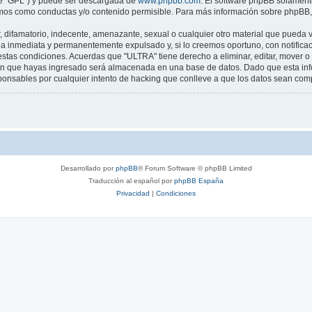
te "GPL") y puede ser descargada de
www.phpbb.com
. El software phpBB solamente
os como conductas y/o contenido permisible. Para más información sobre phpBB, p
difamatorio, indecente, amenazante, sexual o cualquier otro material que pueda vi
a inmediata y permanentemente expulsado y, si lo creemos oportuno, con notificaci
estas condiciones. Acuerdas que "ULTRA" tiene derecho a eliminar, editar, mover 
n que hayas ingresado será almacenada en una base de datos. Dado que esta infor
onsables por cualquier intento de hacking que conlleve a que los datos sean com
Desarrollado por
phpBB
® Forum Software © phpBB Limited
Traducción al español por
phpBB España
Privacidad
|
Condiciones