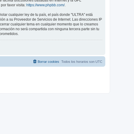
 facilita discusiones basadas en Internet y la GPL
or favor visita:
https://www.phpbb.com/
.
olar cualquier ley de tu país, el país donde "ULTRA" está
ón a su Proveedor de Servicios de Internet. Las direcciones IP
o cerrar cualquier tema en cualquier momento que lo creamos
mación no será compartida con ninguna tercera parte sin tu
prometidos.
Borrar cookies
Todos los horarios son
UTC