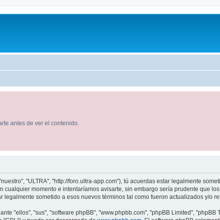
rte antes de ver el contenido.
nuestro", "ULTRA", "http://foro.ultra-app.com"), tú acuerdas estar legalmente someti
 cualquier momento e intentaríamos avisarte, sin embargo sería prudente que los 
 legalmente sometido a esos nuevos términos tal como fueron actualizados y/o r
nte "ellos", "sus", "software phpBB", "www.phpbb.com", "phpBB Limited", "phpBB Te