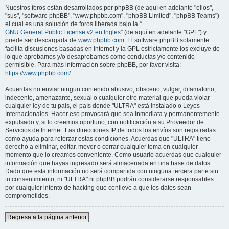
Nuestros foros están desarrollados por phpBB (de aquí en adelante "ellos",
"sus", "software phpBB", "www.phpbb.com", "phpBB Limited", "phpBB Teams")
el cual es una solución de foros liberada bajo la “
GNU General Public License v2 en Ingles
” (de aquí en adelante "GPL") y
puede ser descargada de
www.phpbb.com
. El software phpBB solamente
facilita discusiones basadas en Internet y la GPL estrictamente los excluye de
lo que aprobamos y/o desaprobamos como conductas y/o contenido
permisible. Para más información sobre phpBB, por favor visita:
https://www.phpbb.com/
.
Acuerdas no enviar ningun contenido abusivo, obsceno, vulgar, difamatorio,
indecente, amenazante, sexual o cualquier otro material que pueda violar
cualquier ley de tu país, el país donde "ULTRA" está instalado o Leyes
Internacionales. Hacer eso provocará que sea inmediata y permanentemente
expulsado y, si lo creemos oportuno, con notificación a su Proveedor de
Servicios de Internet. Las direcciones IP de todos los envíos son registradas
como ayuda para reforzar estas condiciones. Acuerdas que "ULTRA" tiene
derecho a eliminar, editar, mover o cerrar cualquier tema en cualquier
momento que lo creamos conveniente. Como usuario acuerdas que cualquier
información que hayas ingresado será almacenada en una base de datos.
Dado que esta información no será compartida con ninguna tercera parte sin
tu consentimiento, ni "ULTRA" ni phpBB podrán considerarse responsables
por cualquier intento de hacking que conlleve a que los datos sean
comprometidos.
Regresa a la página anterior