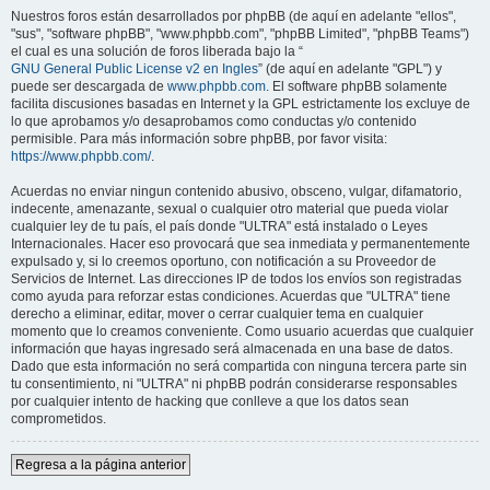
Nuestros foros están desarrollados por phpBB (de aquí en adelante "ellos",
"sus", "software phpBB", "www.phpbb.com", "phpBB Limited", "phpBB Teams")
el cual es una solución de foros liberada bajo la “
GNU General Public License v2 en Ingles
” (de aquí en adelante "GPL") y
puede ser descargada de
www.phpbb.com
. El software phpBB solamente
facilita discusiones basadas en Internet y la GPL estrictamente los excluye de
lo que aprobamos y/o desaprobamos como conductas y/o contenido
permisible. Para más información sobre phpBB, por favor visita:
https://www.phpbb.com/
.
Acuerdas no enviar ningun contenido abusivo, obsceno, vulgar, difamatorio,
indecente, amenazante, sexual o cualquier otro material que pueda violar
cualquier ley de tu país, el país donde "ULTRA" está instalado o Leyes
Internacionales. Hacer eso provocará que sea inmediata y permanentemente
expulsado y, si lo creemos oportuno, con notificación a su Proveedor de
Servicios de Internet. Las direcciones IP de todos los envíos son registradas
como ayuda para reforzar estas condiciones. Acuerdas que "ULTRA" tiene
derecho a eliminar, editar, mover o cerrar cualquier tema en cualquier
momento que lo creamos conveniente. Como usuario acuerdas que cualquier
información que hayas ingresado será almacenada en una base de datos.
Dado que esta información no será compartida con ninguna tercera parte sin
tu consentimiento, ni "ULTRA" ni phpBB podrán considerarse responsables
por cualquier intento de hacking que conlleve a que los datos sean
comprometidos.
Regresa a la página anterior