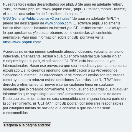
Nuestros foros están desarrollados por phpBB (de aquí en adelante "ellos",
"sus", "software phpBB", "www.phpbb.com", "phpBB Limited", "phpBB Teams")
el cual es una solución de foros liberada bajo la “
GNU General Public License v2 en Ingles
” (de aquí en adelante "GPL") y
puede ser descargada de
www.phpbb.com
. El software phpBB solamente
facilita discusiones basadas en Internet y la GPL estrictamente los excluye de
lo que aprobamos y/o desaprobamos como conductas y/o contenido
permisible. Para más información sobre phpBB, por favor visita:
https://www.phpbb.com/
.
Acuerdas no enviar ningun contenido abusivo, obsceno, vulgar, difamatorio,
indecente, amenazante, sexual o cualquier otro material que pueda violar
cualquier ley de tu país, el país donde "ULTRA" está instalado o Leyes
Internacionales. Hacer eso provocará que sea inmediata y permanentemente
expulsado y, si lo creemos oportuno, con notificación a su Proveedor de
Servicios de Internet. Las direcciones IP de todos los envíos son registradas
como ayuda para reforzar estas condiciones. Acuerdas que "ULTRA" tiene
derecho a eliminar, editar, mover o cerrar cualquier tema en cualquier
momento que lo creamos conveniente. Como usuario acuerdas que cualquier
información que hayas ingresado será almacenada en una base de datos.
Dado que esta información no será compartida con ninguna tercera parte sin
tu consentimiento, ni "ULTRA" ni phpBB podrán considerarse responsables
por cualquier intento de hacking que conlleve a que los datos sean
comprometidos.
Regresa a la página anterior