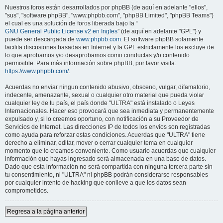
Nuestros foros están desarrollados por phpBB (de aquí en adelante "ellos",
"sus", "software phpBB", "www.phpbb.com", "phpBB Limited", "phpBB Teams")
el cual es una solución de foros liberada bajo la “
GNU General Public License v2 en Ingles
” (de aquí en adelante "GPL") y
puede ser descargada de
www.phpbb.com
. El software phpBB solamente
facilita discusiones basadas en Internet y la GPL estrictamente los excluye de
lo que aprobamos y/o desaprobamos como conductas y/o contenido
permisible. Para más información sobre phpBB, por favor visita:
https://www.phpbb.com/
.
Acuerdas no enviar ningun contenido abusivo, obsceno, vulgar, difamatorio,
indecente, amenazante, sexual o cualquier otro material que pueda violar
cualquier ley de tu país, el país donde "ULTRA" está instalado o Leyes
Internacionales. Hacer eso provocará que sea inmediata y permanentemente
expulsado y, si lo creemos oportuno, con notificación a su Proveedor de
Servicios de Internet. Las direcciones IP de todos los envíos son registradas
como ayuda para reforzar estas condiciones. Acuerdas que "ULTRA" tiene
derecho a eliminar, editar, mover o cerrar cualquier tema en cualquier
momento que lo creamos conveniente. Como usuario acuerdas que cualquier
información que hayas ingresado será almacenada en una base de datos.
Dado que esta información no será compartida con ninguna tercera parte sin
tu consentimiento, ni "ULTRA" ni phpBB podrán considerarse responsables
por cualquier intento de hacking que conlleve a que los datos sean
comprometidos.
Regresa a la página anterior