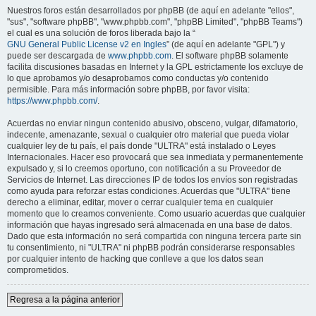
Nuestros foros están desarrollados por phpBB (de aquí en adelante "ellos",
"sus", "software phpBB", "www.phpbb.com", "phpBB Limited", "phpBB Teams")
el cual es una solución de foros liberada bajo la “
GNU General Public License v2 en Ingles
” (de aquí en adelante "GPL") y
puede ser descargada de
www.phpbb.com
. El software phpBB solamente
facilita discusiones basadas en Internet y la GPL estrictamente los excluye de
lo que aprobamos y/o desaprobamos como conductas y/o contenido
permisible. Para más información sobre phpBB, por favor visita:
https://www.phpbb.com/
.
Acuerdas no enviar ningun contenido abusivo, obsceno, vulgar, difamatorio,
indecente, amenazante, sexual o cualquier otro material que pueda violar
cualquier ley de tu país, el país donde "ULTRA" está instalado o Leyes
Internacionales. Hacer eso provocará que sea inmediata y permanentemente
expulsado y, si lo creemos oportuno, con notificación a su Proveedor de
Servicios de Internet. Las direcciones IP de todos los envíos son registradas
como ayuda para reforzar estas condiciones. Acuerdas que "ULTRA" tiene
derecho a eliminar, editar, mover o cerrar cualquier tema en cualquier
momento que lo creamos conveniente. Como usuario acuerdas que cualquier
información que hayas ingresado será almacenada en una base de datos.
Dado que esta información no será compartida con ninguna tercera parte sin
tu consentimiento, ni "ULTRA" ni phpBB podrán considerarse responsables
por cualquier intento de hacking que conlleve a que los datos sean
comprometidos.
Regresa a la página anterior