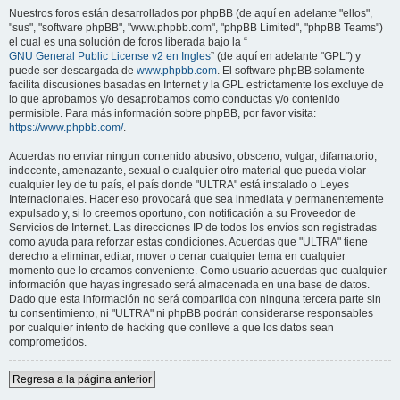
Nuestros foros están desarrollados por phpBB (de aquí en adelante "ellos",
"sus", "software phpBB", "www.phpbb.com", "phpBB Limited", "phpBB Teams")
el cual es una solución de foros liberada bajo la “
GNU General Public License v2 en Ingles
” (de aquí en adelante "GPL") y
puede ser descargada de
www.phpbb.com
. El software phpBB solamente
facilita discusiones basadas en Internet y la GPL estrictamente los excluye de
lo que aprobamos y/o desaprobamos como conductas y/o contenido
permisible. Para más información sobre phpBB, por favor visita:
https://www.phpbb.com/
.
Acuerdas no enviar ningun contenido abusivo, obsceno, vulgar, difamatorio,
indecente, amenazante, sexual o cualquier otro material que pueda violar
cualquier ley de tu país, el país donde "ULTRA" está instalado o Leyes
Internacionales. Hacer eso provocará que sea inmediata y permanentemente
expulsado y, si lo creemos oportuno, con notificación a su Proveedor de
Servicios de Internet. Las direcciones IP de todos los envíos son registradas
como ayuda para reforzar estas condiciones. Acuerdas que "ULTRA" tiene
derecho a eliminar, editar, mover o cerrar cualquier tema en cualquier
momento que lo creamos conveniente. Como usuario acuerdas que cualquier
información que hayas ingresado será almacenada en una base de datos.
Dado que esta información no será compartida con ninguna tercera parte sin
tu consentimiento, ni "ULTRA" ni phpBB podrán considerarse responsables
por cualquier intento de hacking que conlleve a que los datos sean
comprometidos.
Regresa a la página anterior